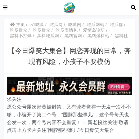
主页
51吃瓜
吃瓜网
吃瓜网
吃瓜网站
吃瓜群
吃瓜群众
吃瓜群众
吃瓜表情包
爱情岛论坛
黑料不打烊
黑料吃瓜网
黑料官网
黑料爆料站
黑料社
【今日爆笑大集合】网恋奔现的日常，奔
现有风险，小孩子不要模仿
求关注
原公众号屡次涉黄被封禁，又有读者觉得一天发一次不不
够，小编开了第二个号：“围脖那些事儿”，这个号每天也
会发一次，两个号内容不会重复！
新老粉丝关注!敬请
点击上方卡片关注“围脖那些事儿”今日爆笑大集合