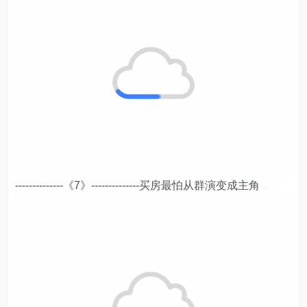
--------------《7》--------------买房最怕从群演变成主角