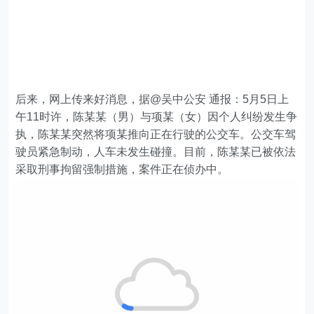
后来，网上传来好消息，据@吴中公安 通报：5月5日上
午11时许，陈某某（男）与项某（女）因个人纠纷发生争
执，陈某某突然将项某推向正在行驶的公交车。公交车驾
驶员紧急制动，人车未发生碰撞。目前，陈某某已被依法
采取刑事拘留强制措施，案件正在侦办中。