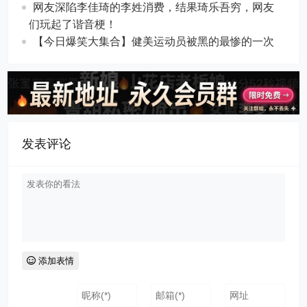
网友深陷李佳琦的李姓消费，结果琦乐吾穷，网友
们玩起了谐音梗！
【今日爆笑大集合】​健美运动员被黑的最惨的一次
发表评论
添加表情