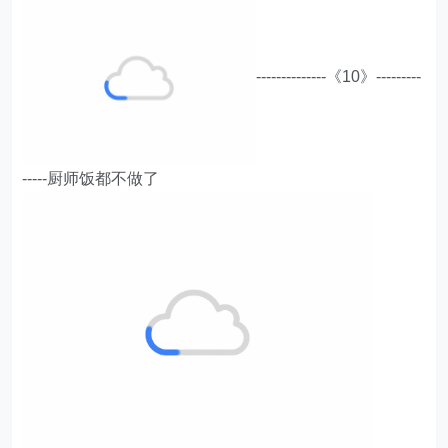
--------------《10》---------
-----厨师饭都不做了