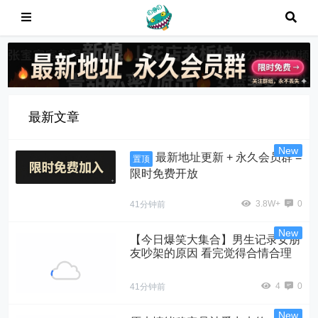
最新文章
最新地址更新 + 永久会员群 =
置顶
限时免费开放
3.8W+
0
41分钟前
【今日爆笑大集合】男生记录女朋
友吵架的原因 看完觉得合情合理
4
0
41分钟前