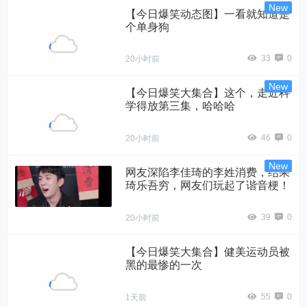
【今日爆笑动态图】一看就知道是
个单身狗
33
0
20小时前
【今日爆笑大集合】这个，走近科
学得放第三集，哈哈哈
46
0
20小时前
网友深陷李佳琦的李姓消费，结果
琦乐吾穷，网友们玩起了谐音梗！
39
0
20小时前
【今日爆笑大集合】​健美运动员被
黑的最惨的一次
55
0
1天前