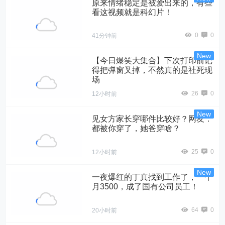
原来情绪稳定是被爱出来的，有些
看这视频就是科幻片！
0
0
41分钟前
【今日爆笑大集合】下次打印前记
得把弹窗叉掉，不然真的是社死现
场
26
0
12小时前
见女方家长穿哪件比较好？网友：
都被你穿了，她爸穿啥？
25
0
12小时前
一夜爆红的丁真找到工作了，一个
月3500，成了国有公司员工！
64
0
20小时前