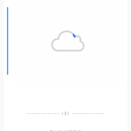
--------------《3》--------------