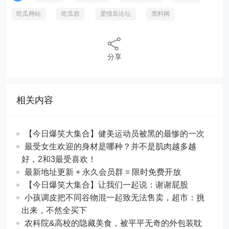
吃瓜网站
吃瓜群
爱情岛论坛
黑料网
分享
相关内容
【今日爆笑大集合】​健美运动员被黑的最惨的一次
最受女生欢迎的身材是哪种？并不是肌肉越多越
好，2和3最受喜欢！
最新地址更新 + 永久会员群 = 限时免费开放
【今日爆笑大集合】让我们一起说：谢谢屁股
小孩调皮把不同谷物混一起致无法售卖，超市：挑
出来，不然全买下
农科院&高校的隐藏美食，被平平无奇的外包装耽