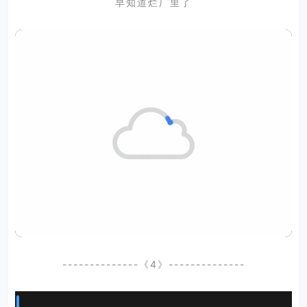
早知道烂厂里了
--------------《4》--------------