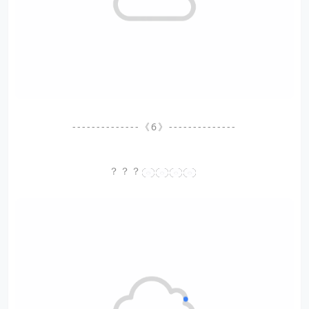
--------------《6》--------------
？？？