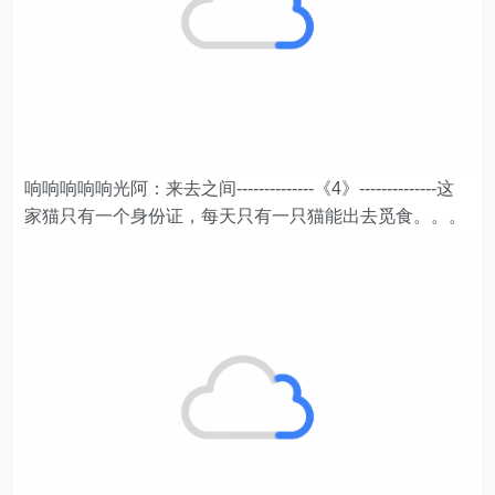
响响响响响光阿：来去之间--------------《4》--------------这
家猫只有一个身份证，每天只有一只猫能出去觅食。。。