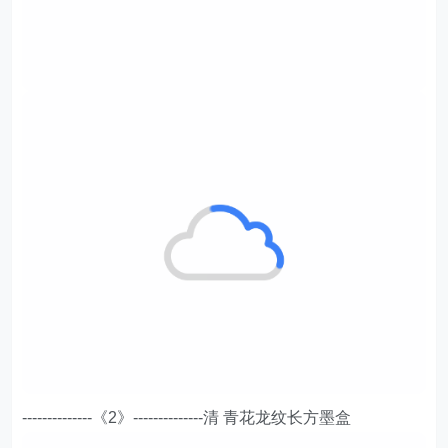
--------------《2》--------------清 青花龙纹长方墨盒