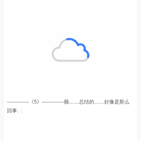
--------------《5》--------------额……总结的……好像是那么
回事