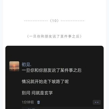
--------------《10》--------------
《一旦你和朋友说了某件事之后》