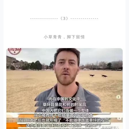
--------------《3》--------------
小草青青，脚下留情