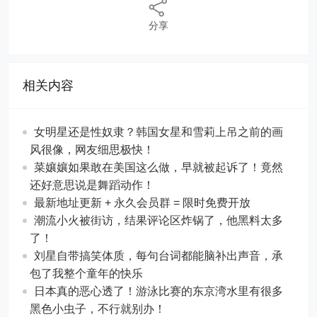
分享
相关内容
女明星还是性奴隶？韩国女星和雪莉上吊之前的画
风很像，网友细思极快！
菜孃孃如果敢在美国这么做，早就被起诉了！竟然
还好意思说是舞蹈动作！
最新地址更新 + 永久会员群 = 限时免费开放
潮流小火被街访，结果评论区炸锅了，他黑料太多
了！
刘星自带搞笑体质，每句台词都能脑补出声音，承
包了我整个童年的快乐
日本真的恶心透了！游泳比赛的东京湾水里有很多
黑色小虫子，不行就别办！