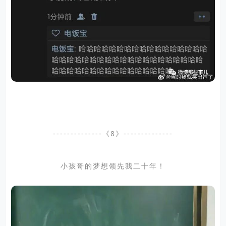
--------------《8》--------------
小孩哥的梦想领先我二十年！