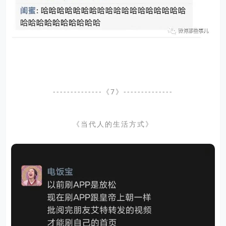
--------------《7》--------------
《当代人的生活方式》