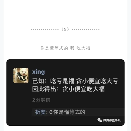
--------------《9》--------------
你是懂等式的 我 吃大福