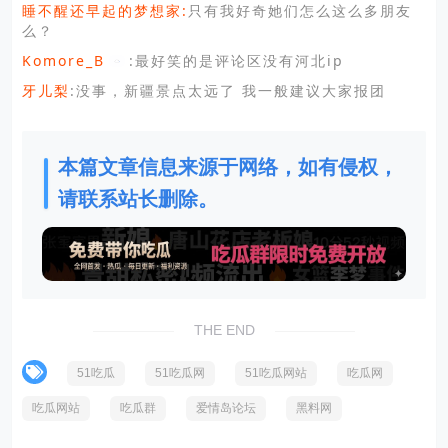
睡不醒还早起的梦想家:
只有我好奇她们怎么这么多朋友
么？
Komore_B
:最好笑的是评论区没有河北ip
牙儿梨
:没事，新疆景点太远了 我一般建议大家报团
本篇文章信息来源于网络，如有侵权，
请联系站长删除。
THE END
51吃瓜
51吃瓜网
51吃瓜网站
吃瓜网
吃瓜网站
吃瓜群
爱情岛论坛
黑料网