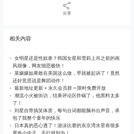
分享
相关内容
女明星还是性奴隶？韩国女星和雪莉上吊之前的画
风很像，网友细思极快！
菜孃孃如果敢在美国这么做，早就被起诉了！竟然
还好意思说是舞蹈动作！
最新地址更新 + 永久会员群 = 限时免费开放
潮流小火被街访，结果评论区炸锅了，他黑料太多
了！
刘星自带搞笑体质，每句台词都能脑补出声音，承
包了我整个童年的快乐
日本真的恶心透了！游泳比赛的东京湾水里有很多
黑色小虫子，不行就别办！