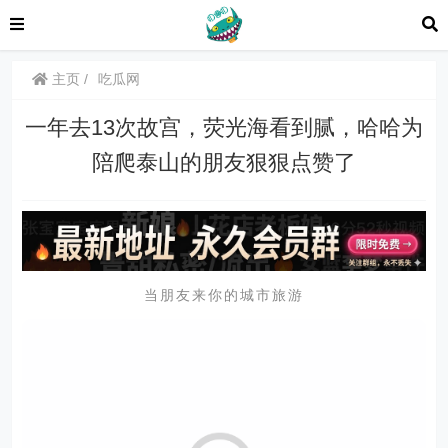
主页
吃瓜网
一年去13次故宫，荧光海看到腻，哈哈为
陪爬泰山的朋友狠狠点赞了
当朋友来你的城市旅游