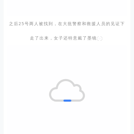
之后25号两人被找到，在大批警察和救援人员的见证下
走了出来，女子还特意戴了墨镜