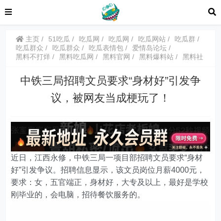
主页
51吃瓜
吃瓜网
吃瓜网
吃瓜网站
吃瓜群
吃瓜群众
吃瓜群众
吃瓜表情包
爱情岛论坛
黑料不打烊
黑料吃瓜网
黑料官网
黑料爆料站
黑料社
中铁三局招聘文员要求“身材好”引发争
议，被网友当成梗玩了！
近日，江西永修，中铁三局一项目部招聘文员要求“身材
好”引发争议。招聘信息显示，该文员岗位月薪4000元，
要求：女，五官端正，身材好，大专及以上，最好是学校
刚毕业的，会电脑，招待餐饮服务的。