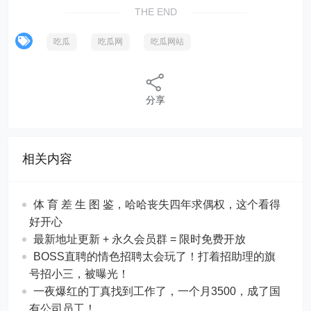
THE END
吃瓜
吃瓜网
吃瓜网站
分享
相关内容
体 育 差 生 图 鉴，哈哈丧失四年求偶权，这个看得
好开心
最新地址更新 + 永久会员群 = 限时免费开放
BOSS直聘的情色招聘太会玩了！打着招助理的旗
号招小三，被曝光！
一夜爆红的丁真找到工作了，一个月3500，成了国
有公司员工！