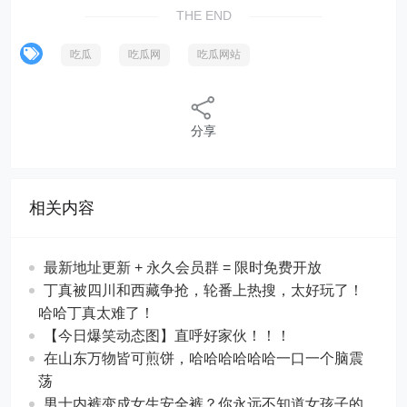
THE END
吃瓜
吃瓜网
吃瓜网站
分享
相关内容
最新地址更新 + 永久会员群 = 限时免费开放
丁真被四川和西藏争抢，轮番上热搜，太好玩了！
哈哈丁真太难了！
【今日爆笑动态图​】直呼好家伙！！！
在山东万物皆可煎饼，哈哈哈哈哈哈一口一个脑震
荡
男士内裤变成女生安全裤？你永远不知道女孩子的