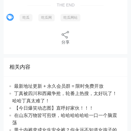
THE END
吃瓜
吃瓜网
吃瓜网站
分享
相关内容
最新地址更新 + 永久会员群 = 限时免费开放
丁真被四川和西藏争抢，轮番上热搜，太好玩了！
哈哈丁真太难了！
【今日爆笑动态图​】直呼好家伙！！！
在山东万物皆可煎饼，哈哈哈哈哈哈一口一个脑震
荡
男士内裤变成女生安全裤？你永远不知道女孩子的