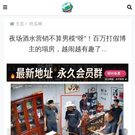
主页
吃瓜网
夜场酒水营销不算男模“呀”！百万打假博
主的塌房，越闹越有趣了...