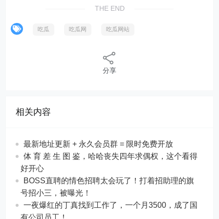
THE END
吃瓜
吃瓜网
吃瓜网站
分享
相关内容
最新地址更新 + 永久会员群 = 限时免费开放
体 育 差 生 图 鉴，哈哈丧失四年求偶权，这个看得
好开心
BOSS直聘的情色招聘太会玩了！打着招助理的旗
号招小三，被曝光！
一夜爆红的丁真找到工作了，一个月3500，成了国
有公司员工！