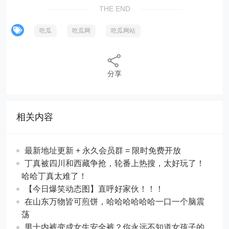
THE END
吃瓜
吃瓜网
吃瓜网站
分享
相关内容
最新地址更新 + 永久会员群 = 限时免费开放
丁真被四川和西藏争抢，轮番上热搜，太好玩了！
哈哈丁真太难了！
【今日爆笑动态图​】直呼好家伙！！！
在山东万物皆可煎饼，哈哈哈哈哈哈一口一个脑震
荡
男士内裤变成女生安全裤？你永远不知道女孩子的