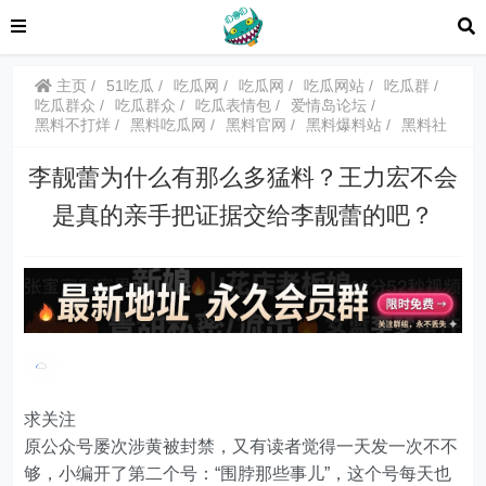
主页
51吃瓜
吃瓜网
吃瓜网
吃瓜网站
吃瓜群
吃瓜群众
吃瓜群众
吃瓜表情包
爱情岛论坛
黑料不打烊
黑料吃瓜网
黑料官网
黑料爆料站
黑料社
李靓蕾为什么有那么多猛料？王力宏不会
是真的亲手把证据交给李靓蕾的吧？
求关注
原公众号屡次涉黄被封禁，又有读者觉得一天发一次不不
够，小编开了第二个号：“围脖那些事儿”，这个号每天也