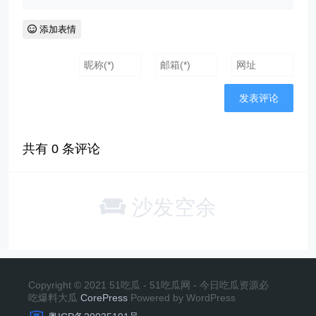
添加表情
共有
0
条评论
沙发空余
Copyright © 2021 51吃瓜 - 51吃瓜网 - 今日吃瓜资源必
吃爆料大瓜
CorePress
Powered by WordPress