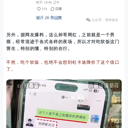
另外，据网友爆料，这么帅哥网红，之前就是一个男
模，经常混迹于各式各样的夜场，所以才对吃软饭这门
营生，特别的懂、特别的在行。
不然，吃个软饭，也绝不会想到杜卡迪降价了这个借口
了。