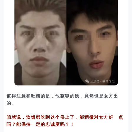
值得注意和吐槽的是，他整容的钱，竟然也是女方出
的。
咱就说，软饭都吃到这个份上了，能稍微对女方好一点
吗？能保持一定的忠诚度吗？！