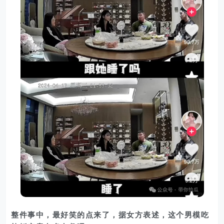
整件事中，最好笑的点来了，据女方表述，这个男模吃