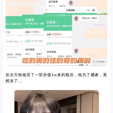
在女方给他买了一双价值1w多的鞋后，他为了感谢，竟
然发了...