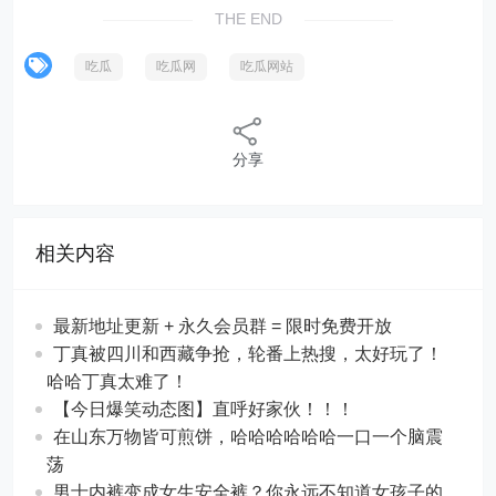
THE END
吃瓜
吃瓜网
吃瓜网站
分享
相关内容
最新地址更新 + 永久会员群 = 限时免费开放
丁真被四川和西藏争抢，轮番上热搜，太好玩了！
哈哈丁真太难了！
【今日爆笑动态图​】直呼好家伙！！！
在山东万物皆可煎饼，哈哈哈哈哈哈一口一个脑震
荡
男士内裤变成女生安全裤？你永远不知道女孩子的