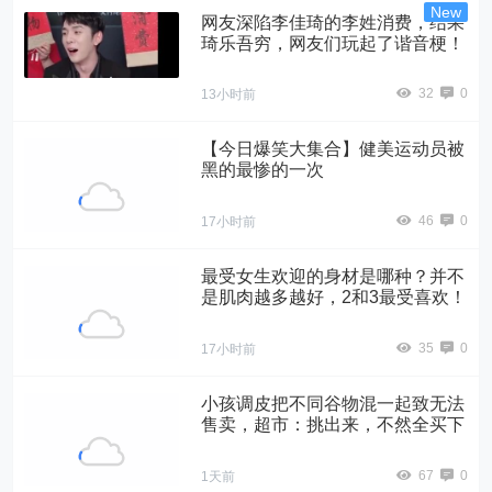
网友深陷李佳琦的李姓消费，结果
琦乐吾穷，网友们玩起了谐音梗！
32
0
13小时前
【今日爆笑大集合】​健美运动员被
黑的最惨的一次
46
0
17小时前
最受女生欢迎的身材是哪种？并不
是肌肉越多越好，2和3最受喜欢！
35
0
17小时前
小孩调皮把不同谷物混一起致无法
售卖，超市：挑出来，不然全买下
67
0
1天前