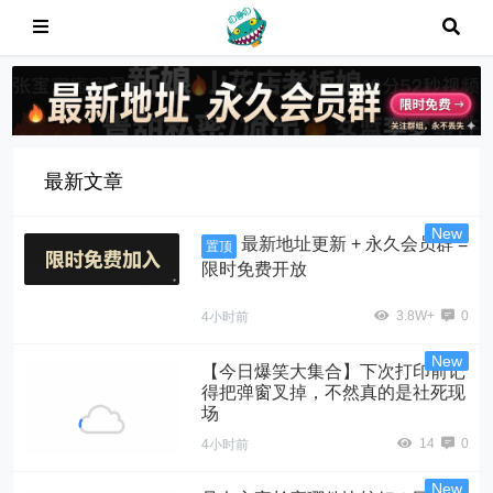
最新文章
最新地址更新 + 永久会员群 =
置顶
限时免费开放
3.8W+
0
4小时前
【今日爆笑大集合】下次打印前记
得把弹窗叉掉，不然真的是社死现
场
14
0
4小时前