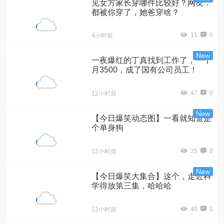
见女方家长穿哪件比较好？网友：
都被你穿了，她爸穿啥？
11
0
4小时前
一夜爆红的丁真找到工作了，一个
月3500，成了国有公司员工！
47
0
12小时前
【今日爆笑动态图】一看就知道是
个单身狗
25
0
12小时前
【今日爆笑大集合】这个，走近科
学得放第三集，哈哈哈
40
0
13小时前