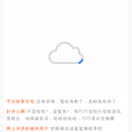
:
还有后续，冤枉海豹了，是鲸鱼吃掉了
宇治抹茶古皂
好开心啊:
不是鲸鱼?，是鲨鱼?，和巧巧这段行动轨迹高
度吻合，地狱级笑话，哈哈哈哈哈，巧巧退出生物圈
网上冲浪的被夹用户
:把昵称改成鲨鲨继续养吧