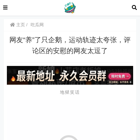
主页
吃瓜网
网友“养”了只企鹅，运动轨迹太夸张，评
论区的安慰的网友太逗了
地狱笑话