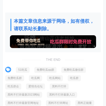
本篇文章信息来源于网络，如有侵权，
请联系站长删除。
THE END
51吃瓜
免费吃瓜qq群
免费吃瓜微信群
免费吃瓜群
吃瓜网
吃瓜网站
吃瓜群
吃瓜群众
爱情岛论坛
黑料不打烊
黑料不打烊最新2023网站
黑料不打烊最新入口
黑料不打烊最新官网地址
黑料不打烊网址
黑料正能量