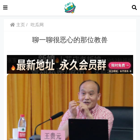
主页
吃瓜网
聊一聊很恶心的那位教兽