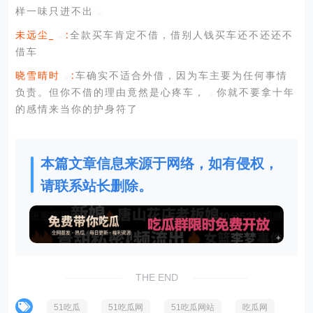
样一味只进不出
未远尘_
:
全款买车肯定不借，借别人钱买车还不还还不
借车
晓雪晴时
:
车确实不适合外借，因为车主要为任何事情
负责。但你不借的理由竟然是心疼车，
你就不要拿十年
的感情来当你的护身符了
本篇文章信息来源于网络，如有侵权，
请联系站长删除。
THE END
51吃瓜
51吃瓜网
51吃瓜网站
吃瓜网