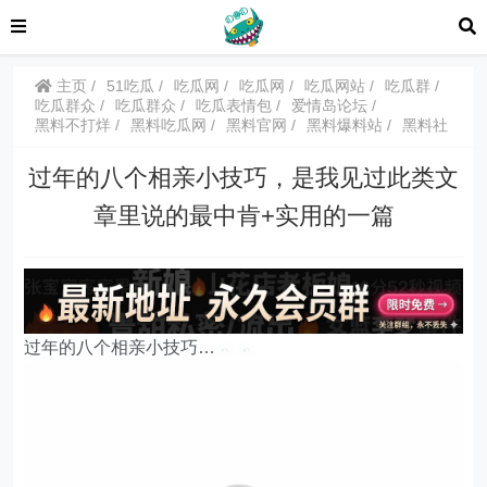
主页
51吃瓜
吃瓜网
吃瓜网
吃瓜网站
吃瓜群
吃瓜群众
吃瓜群众
吃瓜表情包
爱情岛论坛
黑料不打烊
黑料吃瓜网
黑料官网
黑料爆料站
黑料社
过年的八个相亲小技巧，是我见过此类文
章里说的最中肯+实用的一篇
过年的八个相亲小技巧…