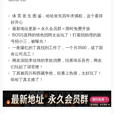
体 育 差 生 图 鉴，哈哈丧失四年求偶权，这个看得
好开心
最新地址更新 + 永久会员群 = 限时免费开放
BOSS直聘的情色招聘太会玩了！打着招助理的旗
号招小三，被曝光！
一夜爆红的丁真找到工作了，一个月3500，成了国
有公司员工！
网友深陷李佳琦的李姓消费，结果琦乐吾穷，网友
们玩起了谐音梗！
丁真被四川和西藏争抢，轮番上热搜，太好玩了！
哈哈丁真太难了！