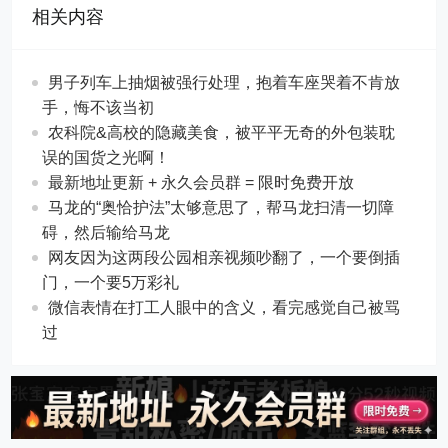
相关内容
男子列车上抽烟被强行处理，抱着车座哭着不肯放
手，悔不该当初
农科院&高校的隐藏美食，被平平无奇的外包装耽
误的国货之光啊！
最新地址更新 + 永久会员群 = 限时免费开放
马龙的“奥恰护法”太够意思了，帮马龙扫清一切障
碍，然后输给马龙
网友因为这两段公园相亲视频吵翻了，一个要倒插
门，一个要5万彩礼
微信表情在打工人眼中的含义，看完感觉自己被骂
过