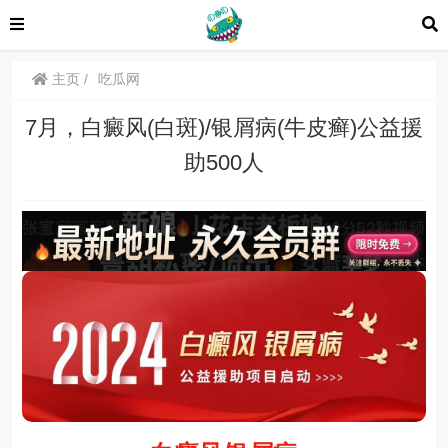
主页
吃瓜网
7月，白癜风(白斑)/银屑病(牛皮癣)公益援
助500人