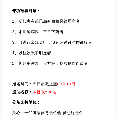
专项招募对象
：
1、疑似患有或已患有
白癜风
银屑病
者
2、未明确病因，盲目下药者
3、只进行常规诊疗，没有经过针对性诊疗者
4、以往效果不明显者
5、长期用激素、偏方等，皮肤损伤严重者
报名时间：
即日起截止至
07
月19日
援助名额：
本批
限500
名
公益支持单位：
关心下一代健康体育基金会·爱心行基金