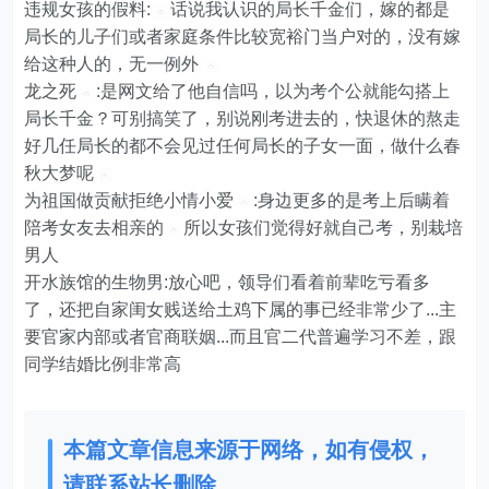
违规女孩的假料:
话说我认识的局长千金们，嫁的都是
局长的儿子们或者家庭条件比较宽裕门当户对的，没有嫁
给这种人的，无一例外
龙之死
:是网文给了他自信吗，以为考个公就能勾搭上
局长千金？可别搞笑了，别说刚考进去的，快退休的熬走
好几任局长的都不会见过任何局长的子女一面，做什么春
秋大梦呢
为祖国做贡献拒绝小情小爱
:身边更多的是考上后瞒着
陪考女友去相亲的
所以女孩们觉得好就自己考，别栽培
男人
开水族馆的生物男:放心吧，领导们看着前辈吃亏看多
了，还把自家闺女贱送给土鸡下属的事已经非常少了...主
要官家内部或者官商联姻...而且官二代普遍学习不差，跟
同学结婚比例非常高
本篇文章信息来源于网络，如有侵权，
请联系站长删除。