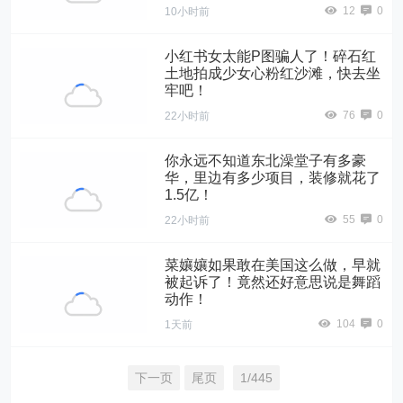
12
0
10小时前
小红书女太能P图骗人了！碎石红
土地拍成少女心粉红沙滩，快去坐
牢吧！
76
0
22小时前
你永远不知道东北澡堂子有多豪
华，里边有多少项目，装修就花了
1.5亿！
55
0
22小时前
菜孃孃如果敢在美国这么做，早就
被起诉了！竟然还好意思说是舞蹈
动作！
104
0
1天前
下一页
尾页
1/445