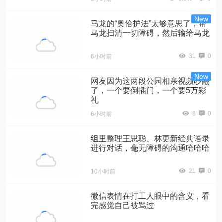
马龙的“奥恰护法”太够意思了，帮
马龙扫清一切障碍，然后输给马龙
31
0
6小时前
网友因为这两段公园相亲视频吵翻
了，一个要倒插门，一个要5万彩
礼
8
0
6小时前
组里整理王思聪、林更新经典语录
进行对话，毫无障碍的沟通哈哈哈
21
0
10小时前
微信表情在打工人眼中的含义，看
完感觉自己被骂过