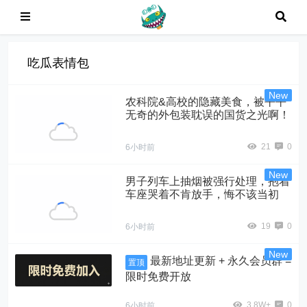
吃瓜表情包
农科院&高校的隐藏美食，被平平
无奇的外包装耽误的国货之光啊！
21
0
6小时前
男子列车上抽烟被强行处理，抱着
车座哭着不肯放手，悔不该当初
19
0
6小时前
最新地址更新 + 永久会员群 =
置顶
限时免费开放
3.8W+
0
6小时前